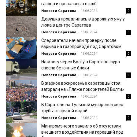
газона и врезалась в столб
Новости Саратова
-
16.06.2024
0
Девушка провалилась в дорожную яму у
люка в центре Саратова
Новости Саратова
-
16.06.2024
0
Следователи начали проверку после
взрыва на газопроводе под Саратовом
Новости Саратова
-
16.06.2024
0
На мосту через Волгу в Саратове фура
снесла бетонные блоки
Новости Саратова
-
16.06.2024
0
В жаркое воскресенье саратовцы стоя
загорали на «Пляже покорителей Волги»
Новости Саратова
-
16.06.2024
0
В Саратове на Тульской мусоровоз снес
трубы с горячей водой
Новости Саратова
-
16.06.2024
0
Минпромэнерго заявило об отсутствии
внешнего воздействия на горевший под