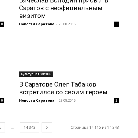
Вячеслав Володин прибыл в
Саратов с неофициальным
визитом
Новости Саратова
-
29.08.2015
0
0
Культурная жизнь
В Саратове Олег Табаков
встретился со своим героем
Новости Саратова
-
29.08.2015
0
3
...
6
14 343
Страница 14 115 из 14 343