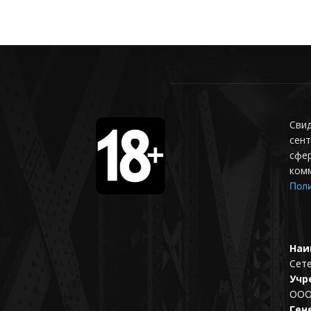
Свид
сент
сфер
ком
Поли
Наи
Сет
Учр
ООО
Ген