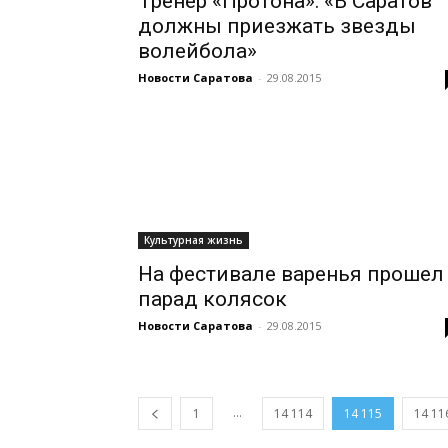
Тренер «Протона»: «В Саратов
должны приезжать звезды
волейбола»
Новости Саратова
-
29.08.2015
Культурная жизнь
На фестивале варенья прошел
парад колясок
Новости Саратова
-
29.08.2015
...
1
14 114
14 115
14 11