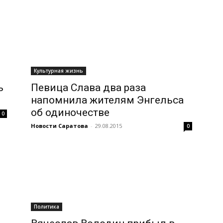
Культурная жизнь
ь
Певица Слава два раза
напомнила жителям Энгельса
об одиночестве
0
Новости Саратова
-
29.08.2015
0
Политика