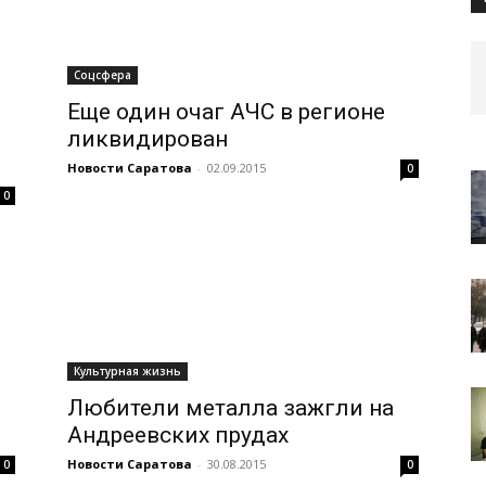
Соцсфера
Еще один очаг АЧС в регионе
ликвидирован
Новости Саратова
-
02.09.2015
0
0
Культурная жизнь
Любители металла зажгли на
Андреевских прудах
Новости Саратова
-
30.08.2015
0
0