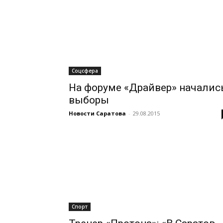
Соцсфера
На форуме «Драйвер» началис
выборы
Новости Саратова
-
29.08.2015
Спорт