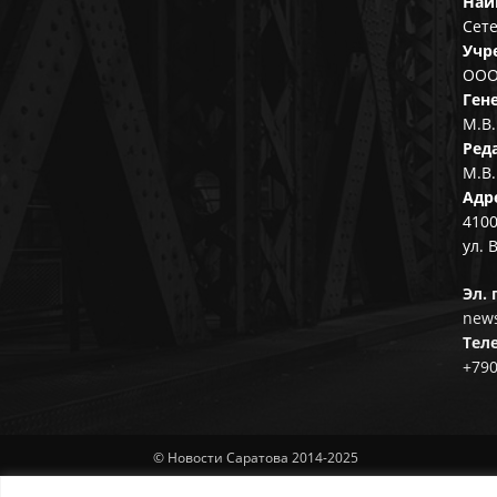
Наи
Сете
Учр
ООО
Ген
М.В.
Ред
М.В.
Адр
4100
ул. 
Эл. 
news
Тел
+79
© Новости Саратова 2014-2025