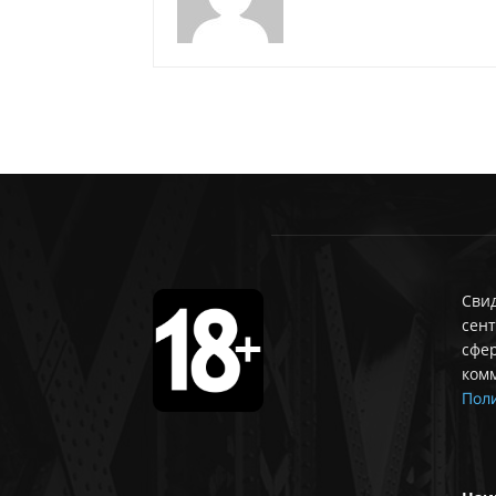
Свид
сент
сфе
ком
Поли