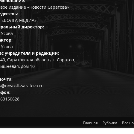
менование:
вое издание «Новости Саратова»
едитель:
 «ВОЛГА-МЕДИА».
еральный директор:
 Усова
актор:
 Усова
ес учредителя и редакции:
40, Саратовская область, г. Саратов,
Вишнёвая, дом 10
почта:
@novosti-saratova.ru
ефон:
063150628
Главная
Рубрики
Все но