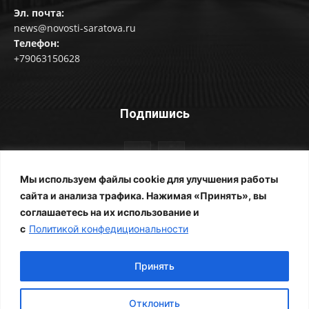
Эл. почта:
news@novosti-saratova.ru
Телефон:
+79063150628
Подпишись
Мы используем файлы cookie для улучшения работы
сайта и анализа трафика. Нажимая «Принять», вы
соглашаетесь на их использование и
© Новости Саратова 2014-2025
с
Политикой конфедициональности
Главная
Рубрики
Все новости
Контакты
Фотоальбомы
Реклама
ЖКХ
Принять
Отклонить