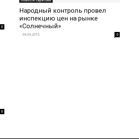
Новости Саратова
Народный контроль провел
инспекцию цен на рынке
«Солнечный»
0
-
04.06.2015
0
0