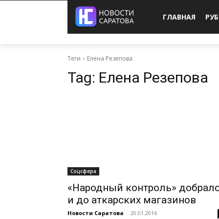
ГЛАВНАЯ
РУ
Теги
Елена Резепова
Tag:
Елена Резепова
Соцсфера
«Народный контроль» добрал
и до аткарских магазинов
Новости Саратова
-
20.01.2016