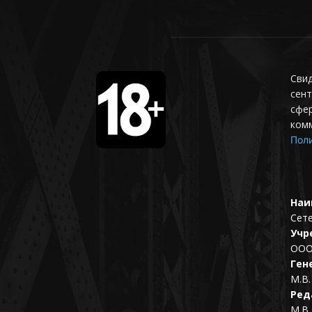
Свид
сент
сфер
ком
Поли
Наи
Сет
Учр
ООО
Ген
М.В.
Ред
М.В.