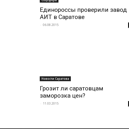
Соцсфера
Единороссы проверили завод
АИТ в Саратове
-
06.08.2015
Новости Саратова
Грозит ли саратовцам
заморозка цен?
-
11.03.2015