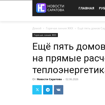
ГЛАВНАЯ
РУ
Домой
Горячая линия ЖКХ
Ещё пять домов Са
Горячая линия ЖКХ
Ещё пять домов
на прямые расч
теплоэнергети
От
Новости Саратова
-
02.06.2026