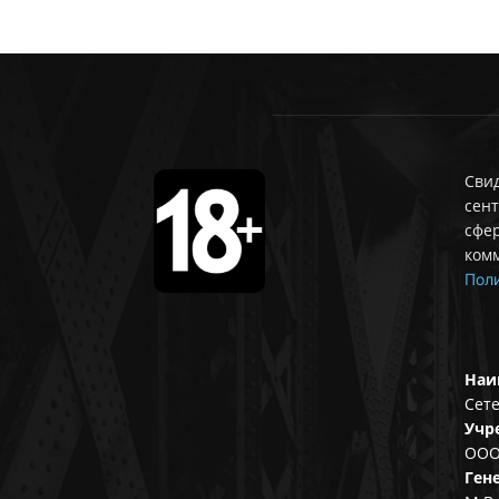
Свид
сент
сфе
ком
Поли
Наи
Сете
Учр
ООО
Ген