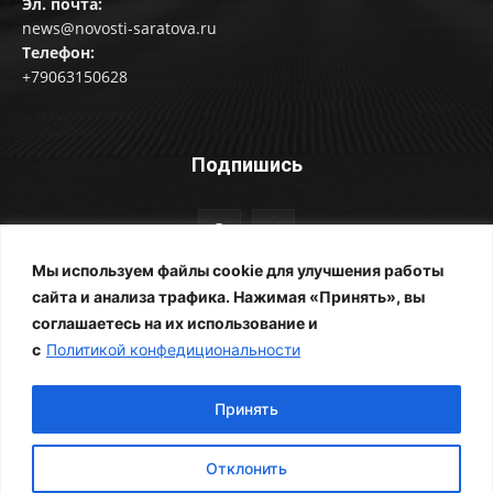
Эл. почта:
news@novosti-saratova.ru
Телефон:
+79063150628
Подпишись
Мы используем файлы cookie для улучшения работы
сайта и анализа трафика. Нажимая «Принять», вы
соглашаетесь на их использование и
© Новости Саратова 2014-2025
с
Политикой конфедициональности
Главная
Рубрики
Все новости
Контакты
Фотоальбомы
Реклама
ЖКХ
Принять
Отклонить