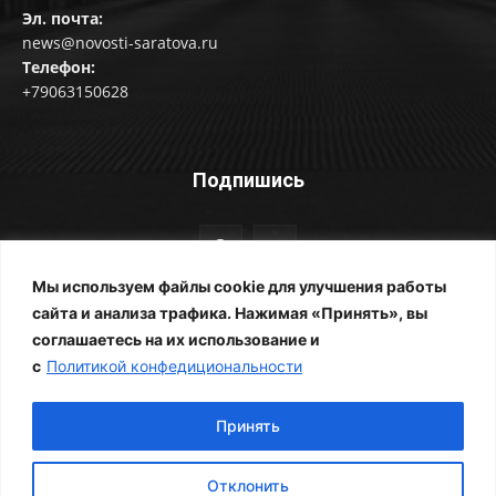
Эл. почта:
news@novosti-saratova.ru
Телефон:
+79063150628
Подпишись
Мы используем файлы cookie для улучшения работы
сайта и анализа трафика. Нажимая «Принять», вы
соглашаетесь на их использование и
© Новости Саратова 2014-2025
с
Политикой конфедициональности
Главная
Рубрики
Все новости
Контакты
Фотоальбомы
Реклама
ЖКХ
Принять
Отклонить