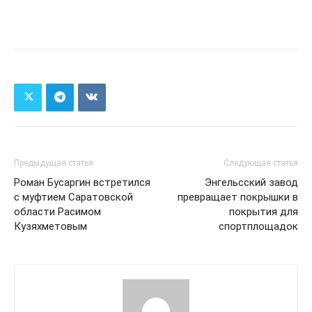
Предыдущая статья
Следующая статья
Роман Бусаргин встретился
Энгельсский завод
с муфтием Саратовской
превращает покрышки в
области Расимом
покрытия для
Кузяхметовым
спортплощадок