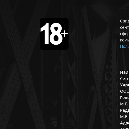
Свид
сент
сфе
ком
Поли
Наи
Сете
Учр
ООО
Ген
М.В.
Ред
М.В.
Адр