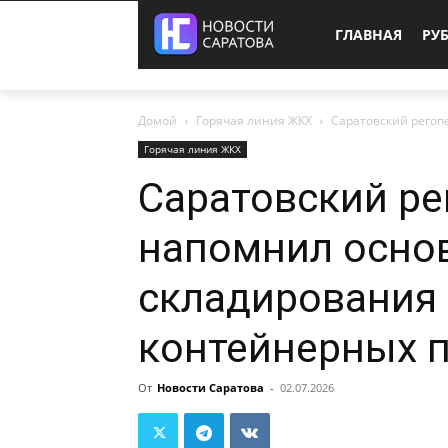
ГЛАВНАЯ
РУ
Домой
Горячая линия ЖКХ
Саратовский регоп
Горячая линия ЖКХ
Саратовский ре
напомнил осно
складирования 
контейнерных 
От
Новости Саратова
-
02.07.2026