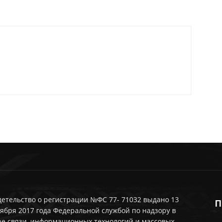
етельство о регистрации №ФС 77- 71032 выдано 13
П
ября 2017 года Федеральной службой по надзору в
ре связи, информационных технологий и массовых