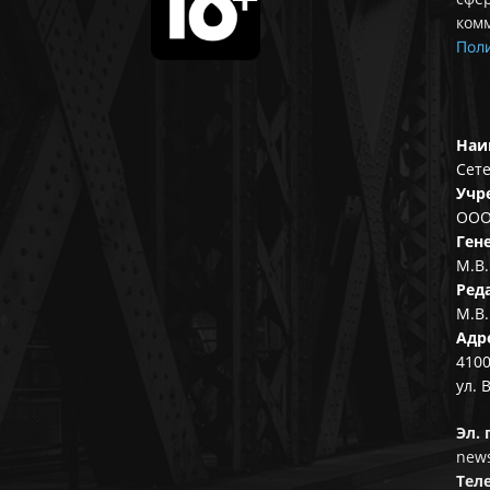
ком
Поли
Наи
Сете
Учр
ООО
Ген
М.В.
Ред
М.В.
Адр
4100
ул. 
Эл. 
news
Тел