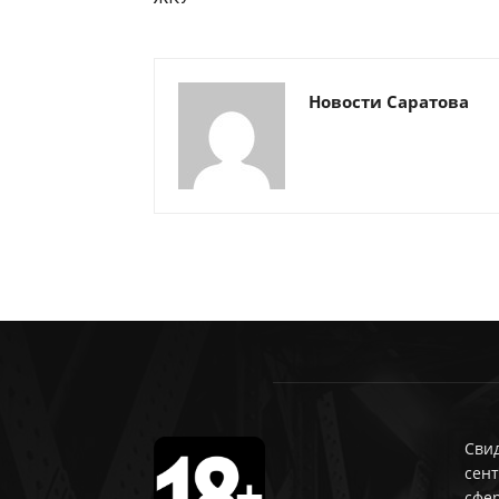
Новости Саратова
Свид
сент
сфе