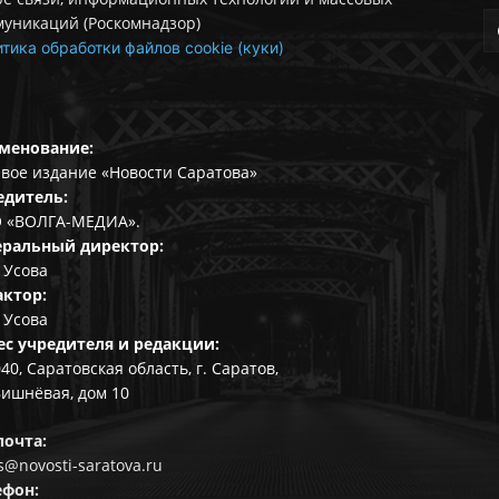
муникаций (Роскомнадзор)
тика обработки файлов cookie (куки)
менование:
вое издание «Новости Саратова»
едитель:
 «ВОЛГА-МЕДИА».
еральный директор:
 Усова
актор:
 Усова
ес учредителя и редакции:
40, Саратовская область, г. Саратов,
Вишнёвая, дом 10
почта:
@novosti-saratova.ru
ефон: