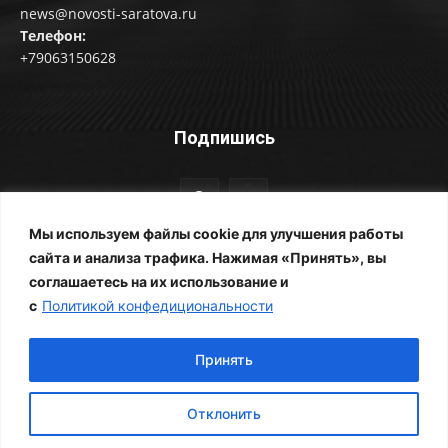
news@novosti-saratova.ru
Телефон:
+79063150628
Подпишись
Мы используем файлы cookie для улучшения работы
сайта и анализа трафика. Нажимая «Принять», вы
соглашаетесь на их использование и
© Новости Саратова 2014-2025
с
Политикой конфедициональности
Главная
Рубрики
Все новости
Контакты
Фотоальбомы
Реклама
ЖКХ
Принять
Отклонить