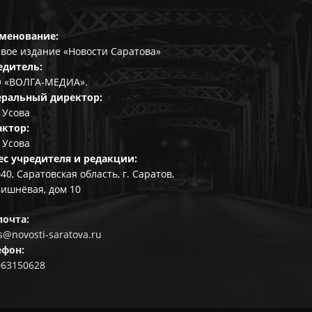
менование:
вое издание «Новости Саратова»
едитель:
 «ВОЛГА-МЕДИА».
еральный директор:
 Усова
актор:
 Усова
ес учредителя и редакции:
40, Саратовская область, г. Саратов,
Вишнёвая, дом 10
почта:
@novosti-saratova.ru
ефон:
063150628