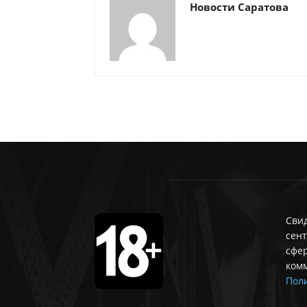
Новости Саратова
Свид
сент
сфе
ком
Поли