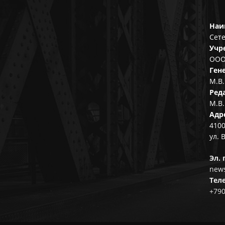
Наи
Сете
Учр
ООО
Ген
М.В.
Ред
М.В.
Адр
4100
ул. 
Эл. 
news
Тел
+79