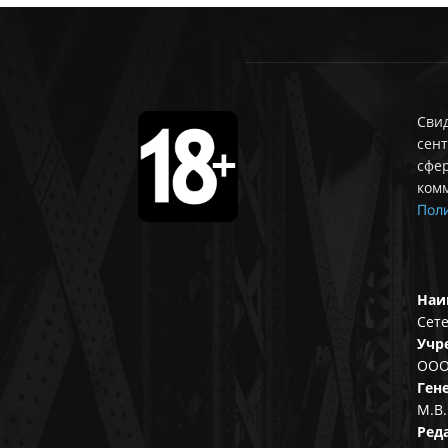
Свид
сент
сфе
ком
Поли
Наи
Сете
Учр
ООО
Ген
М.В.
Ред