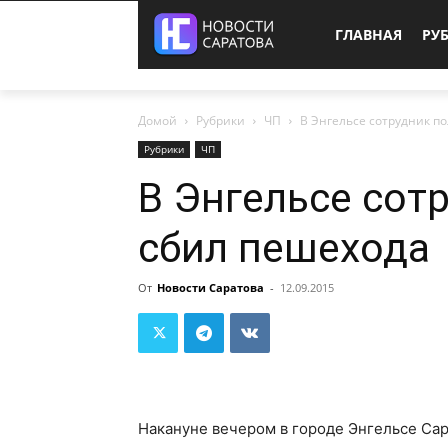
ГЛАВНАЯ
РУ
Домой
Рубрики
ЧП
В Энгельсе сотрудник п
Рубрики
ЧП
В Энгельсе сот
сбил пешехода
От
Новости Саратова
-
12.09.2015
Накануне вечером в городе Энгельсе Сар