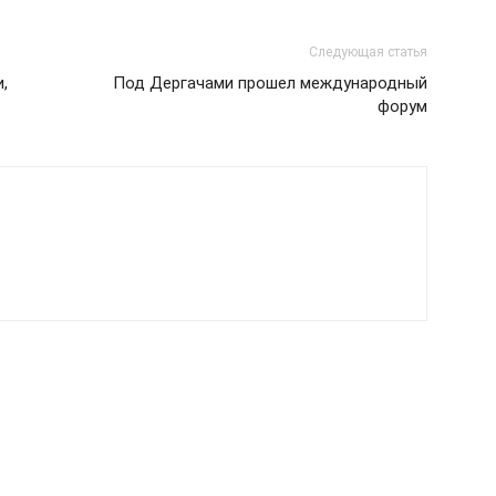
Следующая статья
,
Под Дергачами прошел международный
форум