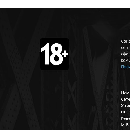
Свид
сент
сфе
ком
Поли
Наи
Сете
Учр
ООО
Ген
М.В.