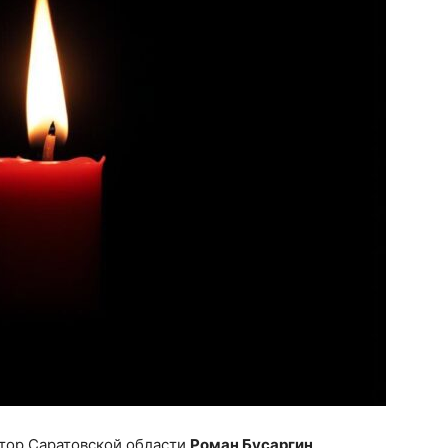
атор Саратовской области
Роман Бусаргин