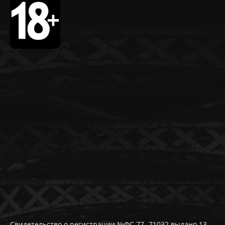
Свидетельство о регистрации №ФС 77- 71032 выдано 13