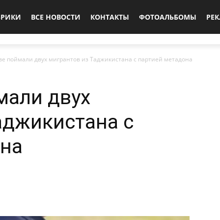
БРИКИ
ВСЕ НОВОСТИ
КОНТАКТЫ
ФОТОАЛЬБОМЫ
РЕ
ве поймали двух мигрантов из Таджикистана с партией метадона
мали двух
аджикистана с
она