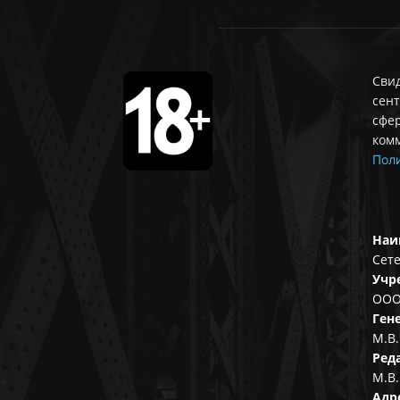
Свид
сент
сфе
ком
Поли
Наи
Сете
Учр
ООО
Ген
М.В.
Ред
М.В.
Адр