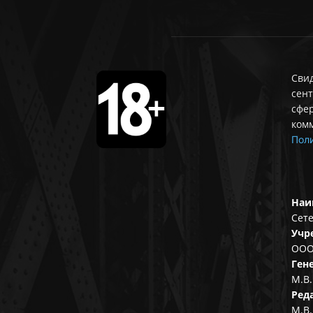
Свид
сент
сфе
ком
Поли
Наи
Сете
Учр
ООО
Ген
М.В.
Ред
М.В.