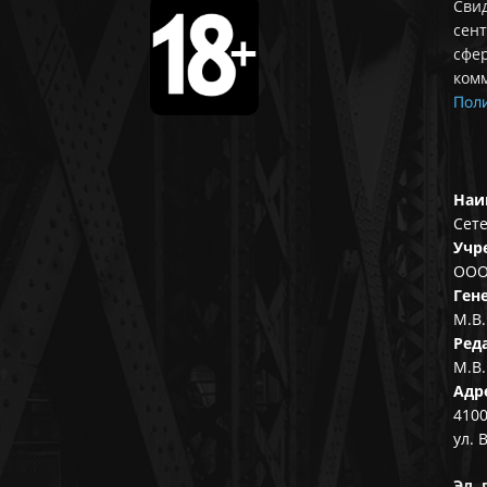
Свид
сент
сфе
ком
Поли
Наи
Сете
Учр
ООО
Ген
М.В.
Ред
М.В.
Адр
4100
ул. 
Эл. 