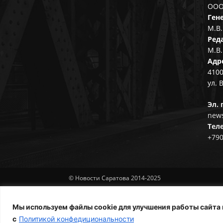
ООО
Ген
М.В.
Ред
М.В.
Адр
4100
ул. 
Эл. 
news
Тел
+79
© Новости Саратова 2014-2025
Мы используем файлы cookie для улучшения работы сайта 
с
Политикой конфедициональности