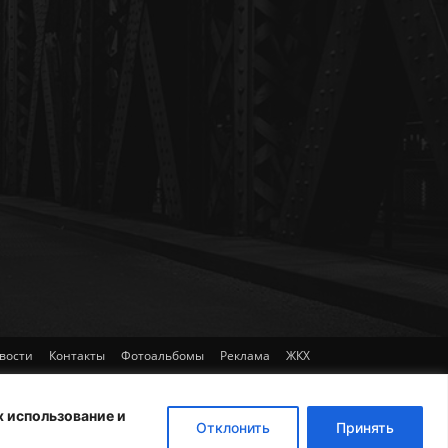
вости
Контакты
Фотоальбомы
Реклама
ЖКХ
х использование и
Отклонить
Принять