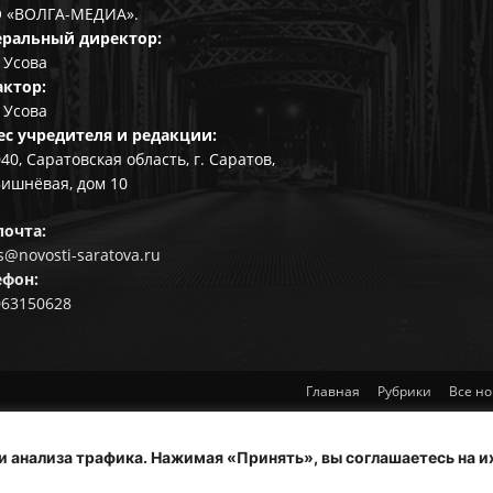
 «ВОЛГА-МЕДИА».
еральный директор:
 Усова
актор:
 Усова
ес учредителя и редакции:
40, Саратовская область, г. Саратов,
Вишнёвая, дом 10
почта:
@novosti-saratova.ru
ефон:
063150628
Главная
Рубрики
Все но
и анализа трафика. Нажимая «Принять», вы соглашаетесь на и