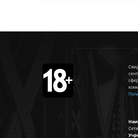
Свид
сент
сфе
ком
Поли
Наи
Сете
Учр