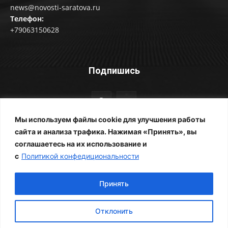
news@novosti-saratova.ru
Телефон:
+79063150628
Подпишись
Мы используем файлы cookie для улучшения работы
сайта и анализа трафика. Нажимая «Принять», вы
соглашаетесь на их использование и
© Новости Саратова 2014-2025
с
Политикой конфедициональности
Главная
Рубрики
Все новости
Контакты
Фотоальбомы
Реклама
ЖКХ
Принять
Отклонить