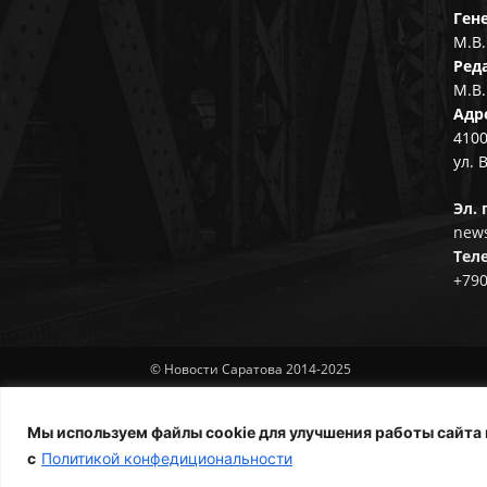
Ген
М.В.
Ред
М.В.
Адр
4100
ул. 
Эл. 
news
Тел
+79
© Новости Саратова 2014-2025
Мы используем файлы cookie для улучшения работы сайта 
с
Политикой конфедициональности