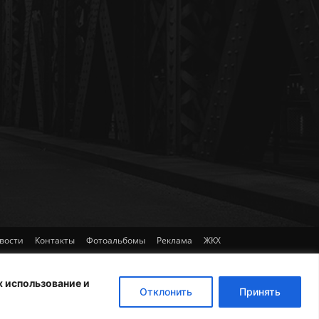
вости
Контакты
Фотоальбомы
Реклама
ЖКХ
х использование и
Отклонить
Принять