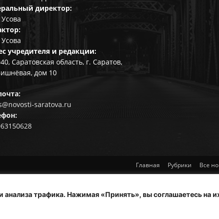
еральный директор:
 Усова
актор:
 Усова
ес учредителя и редакции:
40, Саратовская область, г. Саратов,
Вишнёвая, дом 10
почта:
@novosti-saratova.ru
ефон:
063150628
Главная
Рубрики
Все но
и анализа трафика. Нажимая «Принять», вы соглашаетесь на и