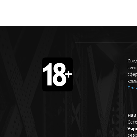
Свид
сент
сфе
ком
Поли
Наи
Сете
Учр
ООО