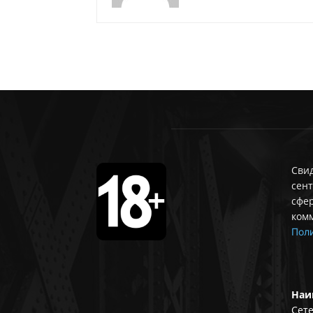
Свид
сент
сфе
ком
Поли
Наи
Сете