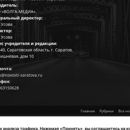
едитель:
 «ВОЛГА-МЕДИА».
еральный директор:
 Усова
актор:
 Усова
ес учредителя и редакции:
40, Саратовская область, г. Саратов,
Вишнёвая, дом 10
почта:
@novosti-saratova.ru
ефон:
063150628
Главная
Рубрики
Все но
и анализа трафика. Нажимая «Принять», вы соглашаетесь на и