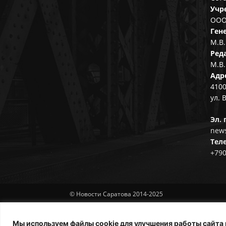
Учр
ООО
Ген
М.В.
Ред
М.В.
Адр
4100
ул. 
Эл. 
news
Тел
+79
© Новости Саратова 2014-2025
Мы используем файлы cookie для улучшения работы сайта 