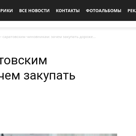
БРИКИ
ВСЕ НОВОСТИ
КОНТАКТЫ
ФОТОАЛЬБОМЫ
РЕ
– саратовским чиновникам: зачем закупать дороже…
атовским
чем закупать