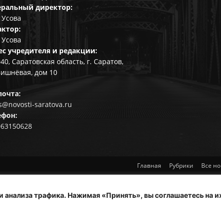
еральный директор:
 Усова
актор:
 Усова
ес учредителя и редакции:
40, Саратовская область, г. Саратов,
Вишнёвая, дом 10
почта:
@novosti-saratova.ru
ефон:
063150628
Главная
Рубрики
Все но
и анализа трафика. Нажимая «Принять», вы соглашаетесь на и