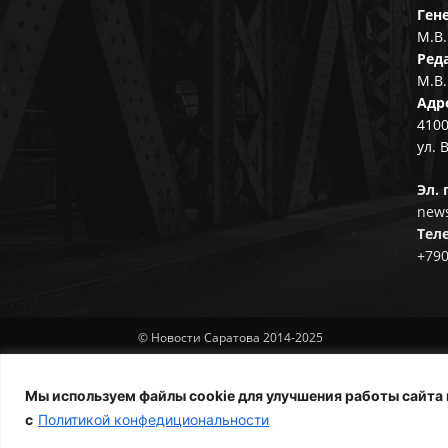
Ген
М.В.
Ред
М.В.
Адр
4100
ул. 
Эл. 
news
Тел
+79
© Новости Саратова 2014-2025
Мы используем файлы cookie для улучшения работы сайта 
с
Политикой конфедициональности