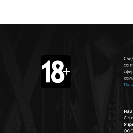
Свид
сент
сфе
ком
Поли
Наи
Сете
Учр
ООО