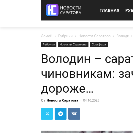
ГЛАВНАЯ
РУ
Домой
Рубрики
Новости Саратова
Володин 
Рубрики
Новости Саратова
Соцсфера
Володин – сар
чиновникам: за
дороже…
От
Новости Саратова
-
04.10.2025