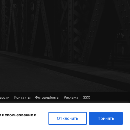
вости
Контакты
Фотоальбомы
Реклама
ЖКХ
х использование и
Отклонить
Принять