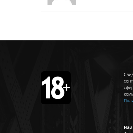
Свид
сент
сфе
ком
Поли
Наи