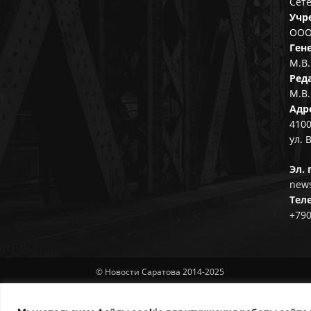
Сете
Учр
ООО
Ген
М.В.
Ред
М.В.
Адр
4100
ул. 
Эл. 
news
Тел
+79
© Новости Саратова 2014-2025