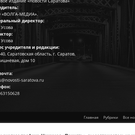
вое издание «Новости Саратова»
едитель:
 «ВОЛГА-МЕДИА».
еральный директор:
 Усова
актор:
 Усова
ес учредителя и редакции:
40, Саратовская область, г. Саратов,
Вишнёвая, дом 10
почта:
@novosti-saratova.ru
ефон:
063150628
Главная
Рубрики
Все но