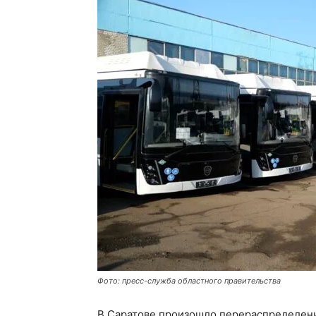
Фото: пресс-служба областного правительства
В Саратове произошло перераспределени