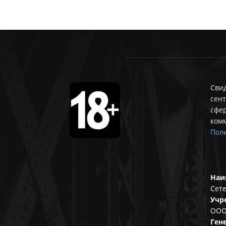
Свид
сент
сфе
ком
Поли
Наи
Сете
Учр
ООО
Ген