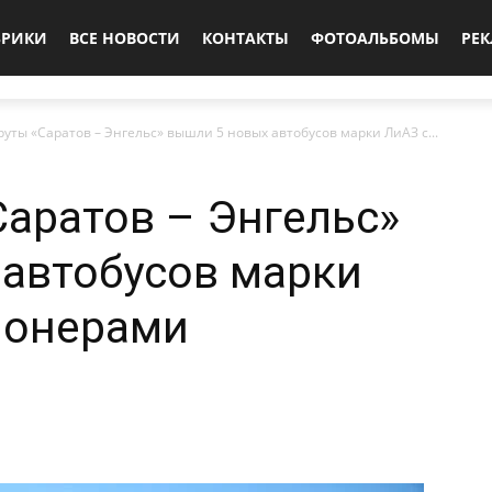
БРИКИ
ВСЕ НОВОСТИ
КОНТАКТЫ
ФОТОАЛЬБОМЫ
РЕ
уты «Саратов – Энгельс» вышли 5 новых автобусов марки ЛиАЗ с...
аратов – Энгельс»
автобусов марки
ионерами