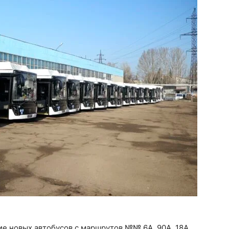
е новых автобусов с маршрутов №№ 6А, 90А, 18А,