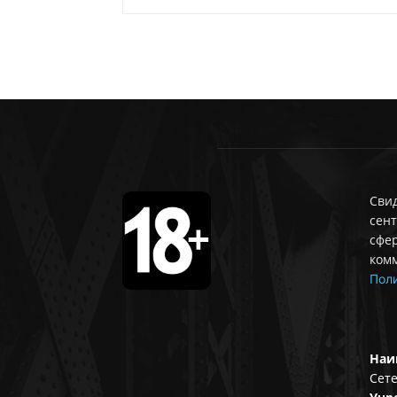
Свид
сент
сфе
ком
Поли
Наи
Сете