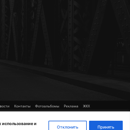
вости
Контакты
Фотоальбомы
Реклама
ЖКХ
х использование и
Отклонить
Принять