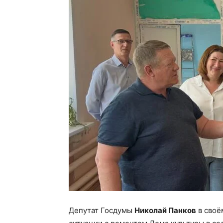
Депутат Госдумы
Николай Панков
в своё