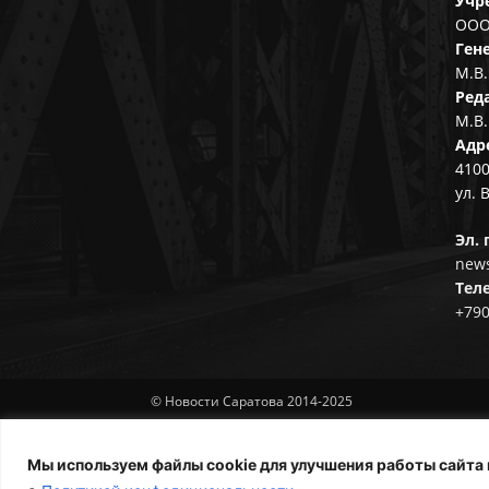
Учр
ООО
Ген
М.В.
Ред
М.В.
Адр
4100
ул. 
Эл. 
news
Тел
+79
© Новости Саратова 2014-2025
Мы используем файлы cookie для улучшения работы сайта 