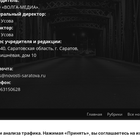
едитель:
 «ВОЛГА-МЕДИА».
еральный директор:
 Усова
актор:
 Усова
ес учредителя и редакции:
40, Саратовская область, г. Саратов,
Вишнёвая, дом 10
почта:
@novosti-saratova.ru
ефон:
063150628
Главная
Рубрики
Все но
и анализа трафика. Нажимая «Принять», вы соглашаетесь на и