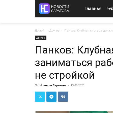
ГЛАВНАЯ
РУ
Домой
Другое
Панков: Клубная система должн
Другое
Панков: Клубна
заниматься раб
не стройкой
От
Новости Саратова
-
13.06.2025