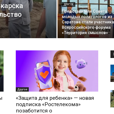
ткарска
ДРУГОЕ
Представители Совета
льство
молодых политологов из
Саратова стали участник
Всероссийского форума
«Территория смыслов»
Другое
ы
«Защита для ребенка» — новая
подписка «Ростелекома»
позаботится о