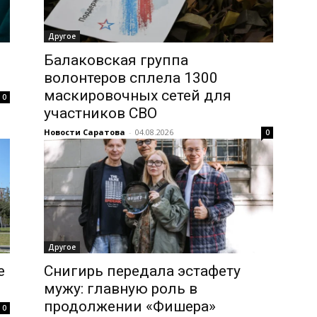
Другое
Балаковская группа
волонтеров сплела 1300
маскировочных сетей для
0
участников СВО
Новости Саратова
-
04.08.2026
0
Другое
е
Снигирь передала эстафету
мужу: главную роль в
продолжении «Фишера»
0