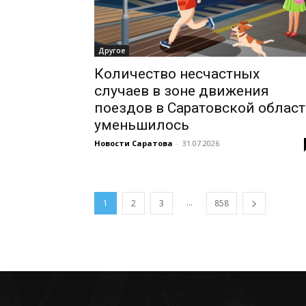
Другое
Количество несчастных
случаев в зоне движения
поездов в Саратовской облас
уменьшилось
Новости Саратова
-
31.07.2026
...
1
2
3
858