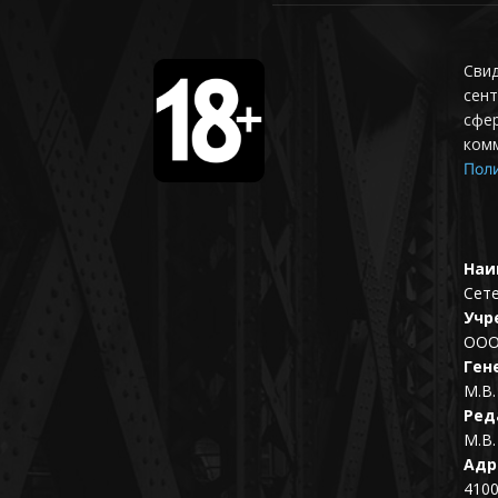
Свид
сент
сфер
ком
Поли
Наи
Сет
Учр
ООО
Ген
М.В.
Ред
М.В.
Адр
4100