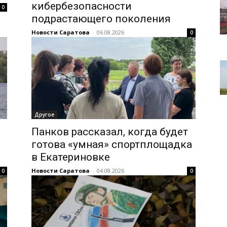
кибербезопасности
0
подрастающего поколения
Новости Саратова
-
06.08.2026
0
Другое
Панков рассказал, когда будет
готова «умная» спортплощадка
в Екатериновке
Новости Саратова
-
04.08.2026
0
0