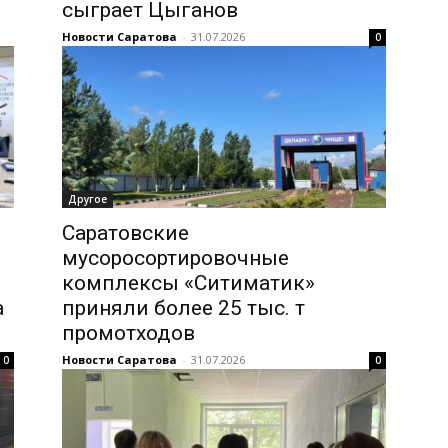
сыграет Цыганов
Новости Саратова
-
31.07.2026
0
Другое
Саратовские
мусоросортировочные
комплексы «Ситиматик»
а
приняли более 25 тыс. т
промотходов
Новости Саратова
-
31.07.2026
0
0