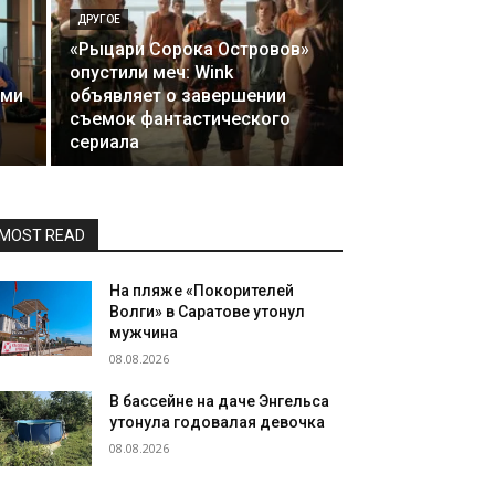
ДРУГОЕ
«Рыцари Сорока Островов»
опустили меч: Wink
ами
объявляет о завершении
съемок фантастического
сериала
MOST READ
На пляже «Покорителей
Волги» в Саратове утонул
мужчина
08.08.2026
В бассейне на даче Энгельса
утонула годовалая девочка
08.08.2026