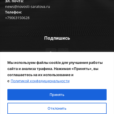
Эл. почта:
news@novosti-saratova.ru
Телефон:
+79063150628
Подпишись
Мы используем файлы cookie для улучшения работы
сайта и анализа трафика. Нажимая «Принять», вы
соглашаетесь на их использование и
© Новости Саратова 2014-2025
с
Политикой конфедициональности
Главная
Рубрики
Все новости
Контакты
Фотоальбомы
Реклама
ЖКХ
Принять
Отклонить