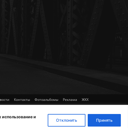
вости
Контакты
Фотоальбомы
Реклама
ЖКХ
х использование и
Отклонить
Принять