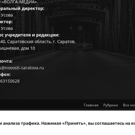
 «ВОЛГА-МЕДИА».
еральный директор:
 Усова
актор:
 Усова
ес учредителя и редакции:
40, Саратовская область, г. Саратов,
Вишнёвая, дом 10
почта:
@novosti-saratova.ru
ефон:
063150628
Главная
Рубрики
Все но
и анализа трафика. Нажимая «Принять», вы соглашаетесь на и