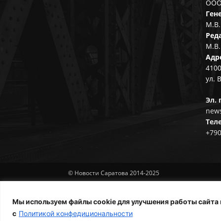
ООО
Ген
М.В.
Ред
М.В.
Адр
4100
ул. 
Эл. 
news
Тел
+79
© Новости Саратова 2014-2025
Мы используем файлы cookie для улучшения работы сайта 
с
Политикой конфедициональности