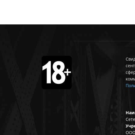
Свид
сент
сфе
ком
Поли
Наи
Сете
Учр
ООО