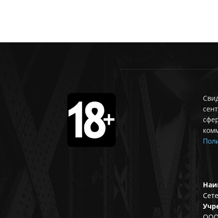
Свид
сент
сфе
ком
Поли
Наи
Сете
Учр
ООО