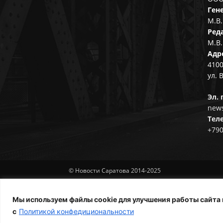
Ген
М.В.
Ред
М.В.
Адр
4100
ул. 
Эл. 
news
Тел
+79
© Новости Саратова 2014-2025
Мы используем файлы cookie для улучшения работы сайта 
с
Политикой конфедициональности