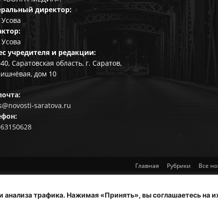
еральный директор:
 Усова
актор:
 Усова
ес учредителя и редакции:
40, Саратовская область, г. Саратов,
Вишнёвая, дом 10
почта:
@novosti-saratova.ru
ефон:
063150628
Главная
Рубрики
Все но
и анализа трафика. Нажимая «Принять», вы соглашаетесь на и