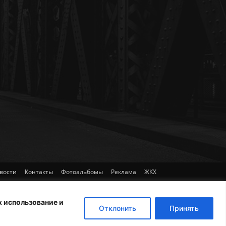
вости
Контакты
Фотоальбомы
Реклама
ЖКХ
х использование и
Отклонить
Принять