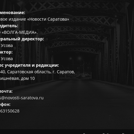
менование:
вое издание «Новости Саратова»
едитель:
 «ВОЛГА-МЕДИА».
еральный директор:
 Усова
актор:
 Усова
ес учредителя и редакции:
40, Саратовская область, г. Саратов,
Вишнёвая, дом 10
почта:
@novosti-saratova.ru
ефон:
063150628