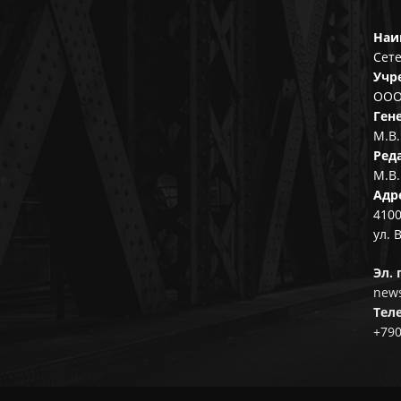
Наи
Сете
Учр
ООО
Ген
М.В.
Ред
М.В.
Адр
4100
ул. 
Эл. 
news
Тел
+79