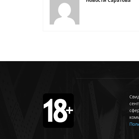
Новости Саратова
Свид
сент
сфе
ком
Поли