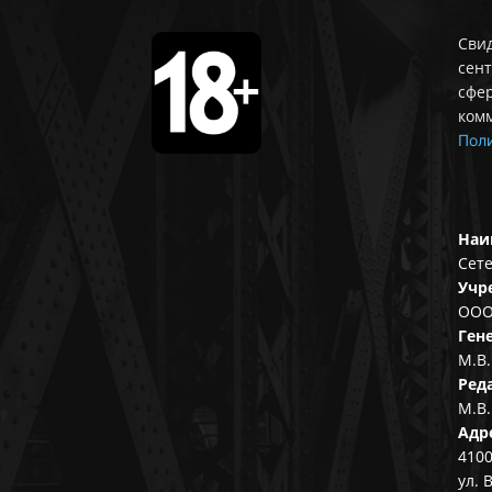
Свид
сент
сфе
ком
Поли
Наи
Сете
Учр
ООО
Ген
М.В.
Ред
М.В.
Адр
4100
ул. 