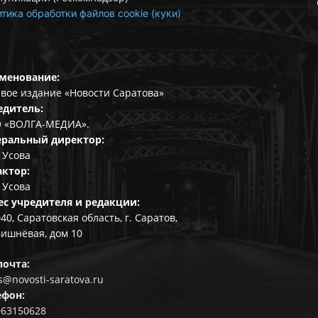
тика обработки файлов cookie (куки)
менование:
вое издание «Новости Саратова»
едитель:
 «ВОЛГА-МЕДИА».
еральный директор:
 Усова
актор:
 Усова
ес учредителя и редакции:
40, Саратовская область, г. Саратов,
Вишнёвая, дом 10
почта:
@novosti-saratova.ru
ефон:
063150628