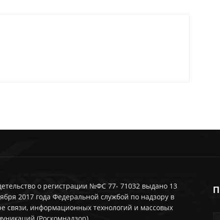
етельство о регистрации №ФС 77- 71032 выдано 13
П
ября 2017 года Федеральной службой по надзору в
ре связи, информационных технологий и массовых
муникаций (Роскомнадзор)