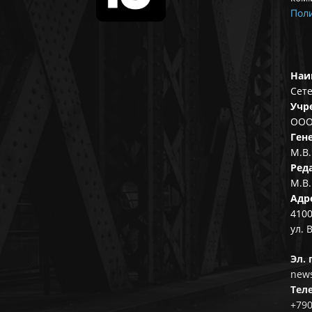
Поли
Наи
Сете
Учр
ООО
Ген
М.В.
Ред
М.В.
Адр
4100
ул. 
Эл. 
news
Тел
+79