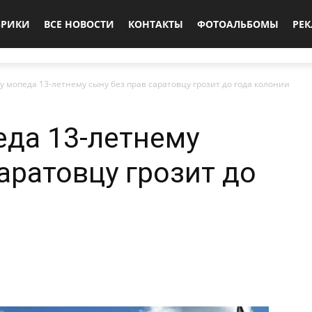
БРИКИ
ВСЕ НОВОСТИ
КОНТАКТЫ
ФОТОАЛЬБОМЫ
РЕ
ку мопеда 13-летнему сыну без прав саратовцу грозит до года колонии
еда 13-летнему
аратовцу грозит до