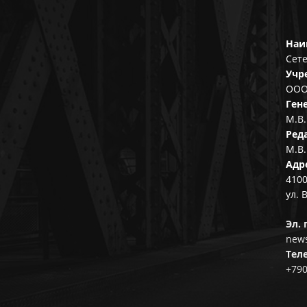
Наи
Сете
Учр
ООО
Ген
М.В.
Ред
М.В.
Адр
4100
ул. 
Эл. 
news
Тел
+79