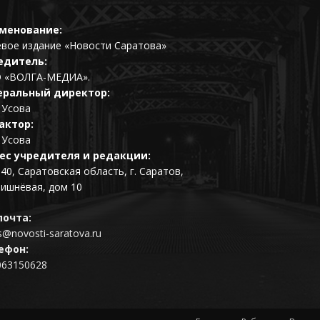
менование:
евое издание «Новости Саратова»
едитель:
 «ВОЛГА-МЕДИА».
еральный директор:
 Усова
актор:
 Усова
ес учредителя и редакции:
40, Саратовская область, г. Саратов,
Вишнёвая, дом 10
почта:
@novosti-saratova.ru
ефон:
063150628