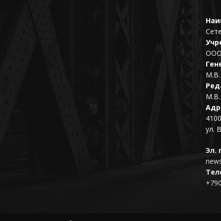
Наи
Сет
Учр
ООО
Ген
М.В.
Ред
М.В.
Адр
4100
ул. 
Эл. 
news
Тел
+79