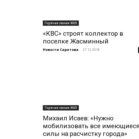
Горячая линия ЖКХ
«КВС» строят коллектор в
поселке Жасминный
Новости Саратова
-
27.12.2018
Горячая линия ЖКХ
Михаил Исаев: «Нужно
мобилизовать все имеющиес
силы на расчистку города»