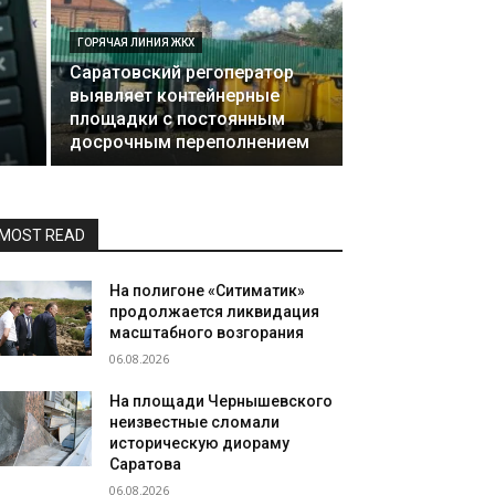
ГОРЯЧАЯ ЛИНИЯ ЖКХ
Саратовский регоператор
выявляет контейнерные
площадки с постоянным
досрочным переполнением
MOST READ
На полигоне «Ситиматик»
продолжается ликвидация
масштабного возгорания
06.08.2026
На площади Чернышевского
неизвестные сломали
историческую диораму
Саратова
06.08.2026