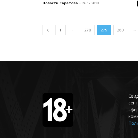
Новости Саратова
-
26.12.2018
...
...
1
278
279
280
Свид
сент
сфер
ком
Поли