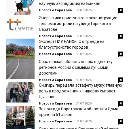
научную экспедицию на Байкал
Новости Саратова
-
31.07.2026
0
Энергетики приступают к реконструкции
тепломагистрали на улице Горького в
Саратове
Новости Саратова
-
31.07.2026
0
Эксперт ПИУ РАНХиГС о тренде на
благоустройство городов
Новости Саратова
-
31.07.2026
0
Саратовская область вошла в десятку
регионов России с самыми лучшими
дорогами
Новости Саратова
-
31.07.2026
0
Снигирь передала эстафету мужу: главную
роль в продолжении «Фишера» сыграет
Цыганов
Новости Саратова
-
31.07.2026
0
За полгода Саратовская областная Дума
приняла 51 закон
Новости Саратова
-
31.07.2026
0
Средняя зарплата в Саратовской области