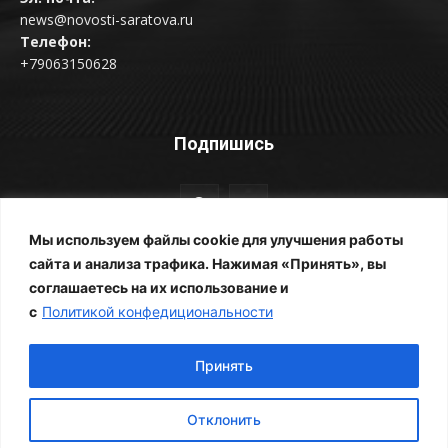
news@novosti-saratova.ru
Телефон:
+79063150628
Подпишись
Мы используем файлы cookie для улучшения работы
сайта и анализа трафика. Нажимая «Принять», вы
соглашаетесь на их использование и
© Новости Саратова 2014-2025
с
Политикой конфедициональности
Главная
Рубрики
Все новости
Контакты
Фотоальбомы
Реклама
ЖКХ
Принять
Отклонить